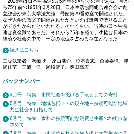
2026年は日本生協連の75周年の区切りの年である。今か
ら75年前の1951年3月20日、日本生活協同組合連合会の創
立総会が東京大学法文経二号館第29番教室で開催された。
なぜ大学の教室で開催されたかといえば無料で借りること
ができたからだといわれる。それくらい、当時の日本生協
連は資金難であった。それから75年を経て、生協は日本の
経済や社会の中で、一定の地位を占める存在となった。
続きはこちら
主な執筆者：満薗 勇、原山浩介、杉本貴志、斎藤嘉璋、浮
網佳苗、三浦一浩、尾崎智子、薮田高広
バックナンバー
4月号 特集：市民社会を拡げる手段としての寄付
5月号 特集：地域包括ケアの現在地～持続可能な地域
共生社会を目指して
6月号 特集：食料の持続可能な消費と生産の均衡点を
求めて
7月号 特集：いま求められる学生支援と大学生協の関