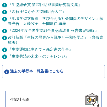
『生協総研賞 第22回助成事業研究論文集』
『図解 ゼロからの協同組合入門』
『地域学習支援論―学び合える社会関係のデザイン』荻
野亮吾、近藤牧子、丹間康仁 編著
『2024年度全国生協組合員意識調査 報告書 詳細版』
改訂新版『生協の歴史から戦争と平和を学ぶ』（齋藤嘉
璋著）
『生協運動に生きて－森定進の仕事』
『生協共済の未来へのチャレンジ』
過去の単行本・報告書はこちら
生協社会論