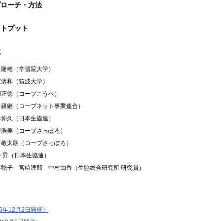
プローチ・方法
ウトプット
成
田隆穂（学習院大学）
家清和（筑波大学）
門正徳（コープこうべ）
田親継（コープネット事業連合）
木伸久（日本生協連）
野浩美（コープさっぽろ）
田敬太朗（コープさっぽろ）
谷 昇（日本生協連）
本聡子 宮﨑達郎 中村由香（生協総合研究所 研究員）
16年12月2日開催）