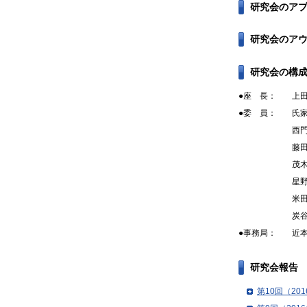
研究会のア
研究会のア
研究会の構
●座 長：
上
●委 員：
氏
西
藤
茂
星
米
炭
●事務局：
近
研究会報告
第10回（20