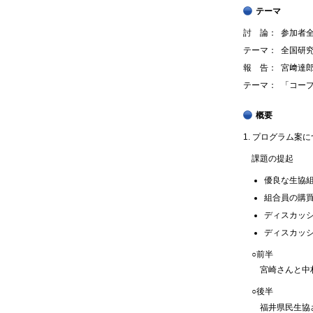
テーマ
討 論：
参加者
テーマ：
全国研
報 告：
宮﨑達
テーマ：
「コー
概要
1. プログラム案
課題の提起
優良な生協組
組合員の購買
ディスカッシ
ディスカッ
○前半
宮崎さんと中村
○後半
福井県民生協さ