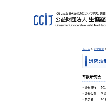
ホーム
研究活動
常設研究会 
○ 開催日時
20
○ 開催会場
学習
○ 参加者
10