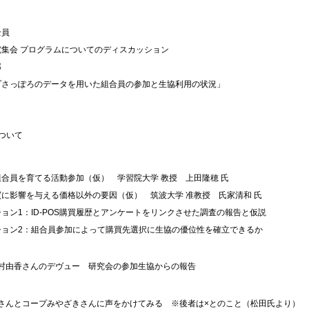
全員
究集会 プログラムについてのディスカッション
郎
プさっぽろのデータを用いた組合員の参加と生協利用の状況」
について
合員を育てる活動参加（仮） 学習院大学 教授 上田隆穂 氏
に影響を与える価格以外の要因（仮） 筑波大学 准教授 氏家清和 氏
ョン1：ID-POS購買履歴とアンケートをリンクさせた調査の報告と仮説
ション2：組合員参加によって購買先選択に生協の優位性を確立できるか
由香さんのデヴュー 研究会の参加生協からの報告
んとコープみやざきさんに声をかけてみる ※後者は×とのこと（松田氏より）