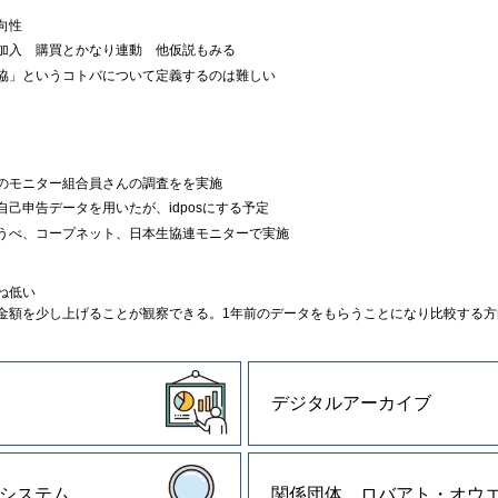
向性
入 購買とかなり連動 他仮説もみる
」というコトバについて定義するのは難しい
のモニター組合員さんの調査をを実施
己申告データを用いたが、idposにする予定
うべ、コープネット、日本生協連モニターで実施
ね低い
金額を少し上げることが観察できる。1年前のデータをもらうことになり比較する方
デジタルアーカイブ
システム
関係団体 ロバアト・オウ