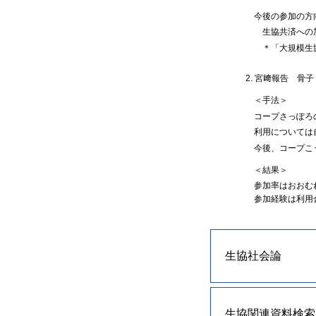
今後の参加の方
生協共済への加
＊「大規模生協
2. 宮﨑報告 骨子
＜手法＞
コープさっぽろ
利用については自
今後、コープこ
＜結果＞
参加率はおおむ
参加経験は利用
生協社会論
生協関連資料検索