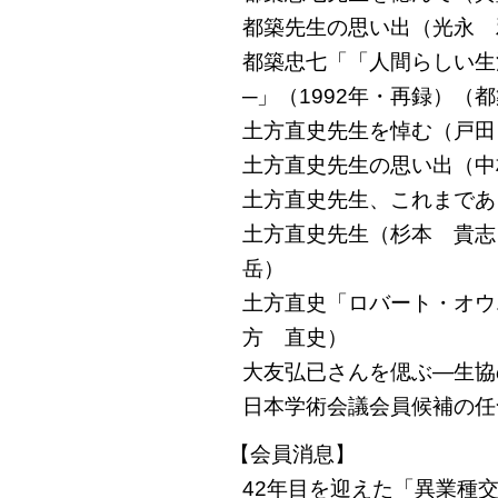
都築先生の思い出（光永 
都築忠七「「人間らしい生
─」（1992年・再録）（
土方直史先生を悼む（戸田
土方直史先生の思い出（中
土方直史先生、これまであ
土方直史先生（杉本 貴
岳）
土方直史「ロバート・オウ
方 直史）
大友弘已さんを偲ぶ―生協
日本学術会議会員候補の任
【会員消息】
42年目を迎えた「異業種