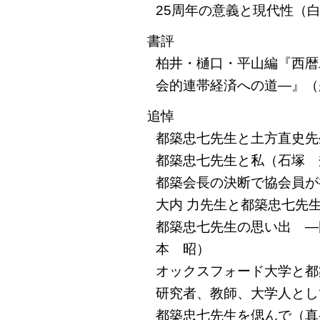
25周年の意義と現代性（
書評
柏井・樋口・平山編『西暦
会的連帯経済への道―』（
追悼
都築忠七先生と土方直史先
都築忠七先生と私（石塚 
都築会長の決断で協会員が
大内 力先生と都築忠七先
都築忠七先生の思い出 ―
本 昭）
オックスフォード大学と都
研究者、教師、大学人とし
都築忠七先生を偲んで（真