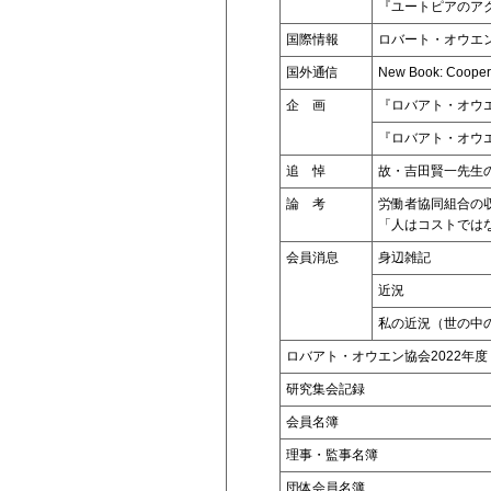
『ユートピアのア
国際情報
ロバート・オウエン
国外通信
New Book: Coopera
企 画
『ロバアト・オウ
『ロバアト・オウ
追 悼
故・吉田賢一先生
論 考
労働者協同組合の
「人はコストでは
会員消息
身辺雑記
近況
私の近況（世の中
ロバアト・オウエン協会2022年度
研究集会記録
会員名簿
理事・監事名簿
団体会員名簿