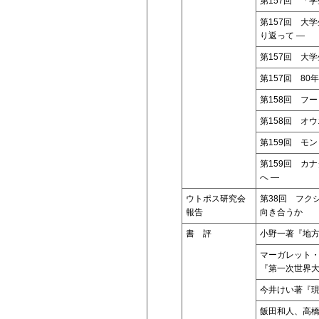
第157回 「
第157回 大学
り返って ―
第157回 大
第157回 8
第158回 フ
第158回 オ
第159回 モ
第159回 カ
へ ―
ウトポス研究会
第38回 フク
報告
向き合うか
書 評
小野一著『地
マーガレット
『第一次世界
今井けい著『
飯田和人、高