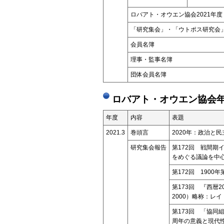
ロバアト・オウエン協会2021年度
「研究集会」・「ウトポス研究
会員名簿
理事・監事名簿
団体会員名簿
ロバアト・オウエン協会年
年度
内容
表題
2021.3
巻頭言
2020年：政治と
研究集会報告
第172回 戦間
をめぐる議論を中
第172回 1900
第173回 『西暦2000
2000）略称：レ
第173回 「協同
周年の意義と現代