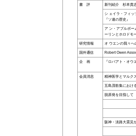
書 評
新刊紹介 杉本貴
シ ェイラ・フィ
『ソ連の歴史』
ア ン・アプルボ
ーリンとホロドモ
研究情報
オ ウエンの我々へ
国外通信
Robert Owen Assoc
企 画
『ロバアト・オウ
会員消息
精神医学とマルク
五島茂歌集におけ
脱原発を目指して
阪神・淡路大震災か