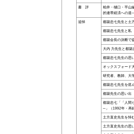
書 評
柏井・樋口・平山
的連帯経済への道
追悼
都築忠七先生と土
都築忠七先生と私
都築会長の決断で協
大内 力先生と都築
都築忠七先生の思
オックスフォード
研究者、教師、大
都築忠七先生を偲
都築先生の思い出
都築忠七「「人間
─」（1992年・再
土方直史先生を悼
土方直史先生の思