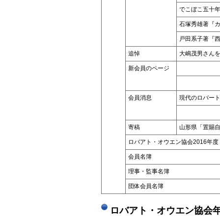
でこぼこ五十
石塚秀雄著『
戸田系子著『西
追悼
大嶋茂男さん
新会員のページ
会員消息
現代のロバー
寄稿
山形県「置賜
ロバアト・オウエン協会2016年度
会員名簿
理事・監事名簿
団体会員名簿
ロバアト・オウエン協会年