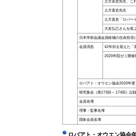
土方直史先生、こ
土方直史先生
土方直史「ロバート
大友弘已さんを偲
日本学術会議会員候補の任命拒否
会員消息
42年目を迎えた「
2020年院ゼミ開催
ロバアト・オウエン協会2020年
研究集会（第173回～ 174回）記
会員名簿
理事・監事名簿
団体会員名簿
ロバアト・オウエン協会年