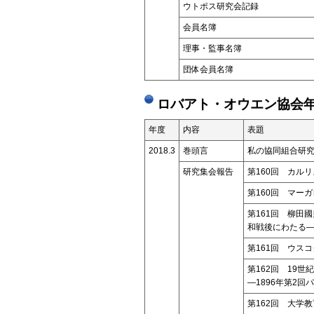
ウトポス研究会記録
会員名簿
理事・監事名簿
団体会員名簿
ロバアト・オウエン協会年
年度
内容
表題
2018.3
巻頭言
私の協同組合研
研究集会報告
第160回 カル
第160回 マー
第161回 柳田
和戦後にわたる
第161回 ウス
第162回 19世
―1896年第2
第162回 大学