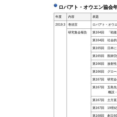
ロバアト・オウエン協会年
年度
内容
表題
2019.3
巻頭言
ロバアト・オウエ
研究集会報告
第164回 「戦
第164回 社会
第165回 日本
第165回 医師
第166回 放射
第166回 グロ
第167回 研究
第167回 五島
概説
第167回 土方
第167回 19
第168回 創立