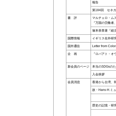
報告
第184回 セ
書 評
マルチェロ・ム
『万国の労働者
塚本恭章著『経済
国際情報
イギリス在外研
国外通信
Letter from Colo
企 画
『ロバアト・オ
新会員のページ
本当のSDGsの
入会挨拶
会員消息
香港から台湾、
故・Hans-H
歴史の記憶・研