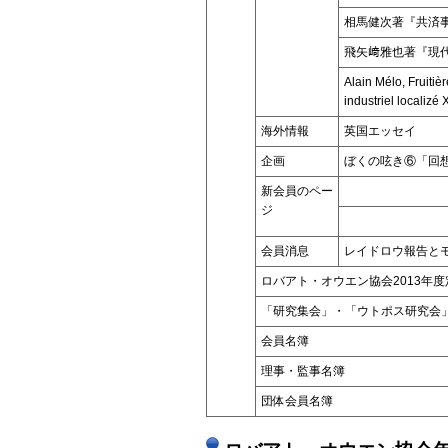
相馬健次著『共済
飛矢﨑雅也著『現
Alain Mélo, Fruiti
industriel localiz
海外情報
英国エッセイ
企画
ぼくの呟き⑥「回想
新会員のペー
ジ
会員消息
レイドロウ報告と
ロバアト・オウエン協会2013年
「研究集会」・「ウトポス研究会
会員名簿
理事・監事名簿
団体会員名簿