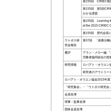
第155回 CIRI
第155回 第5回C
かかる課題
第155回 Learning from
at the 2015 CIRIEC C
第155回 歴代会長
ウトポス研
第37回 「政教分
究会報告
書評
アラン・メロー編 『
労働者協同組合の想
研究情報
ロバアト・オウエン
研究者のアウトリーチ
ロバアト・オウエン協会2015年度
「研究集会」・「ウトポス研究会
会員名簿
理事・監事名簿
団体会員名簿