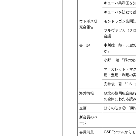
キューバ共和国を
キューバを訪ねて
ウトポス研
モンドラゴン訪問
究会報告
フルヴァツカ（クロ
会議
書 評
中川雄一郎・JC総
か』
小野 一著 『緑の
マーガレット・マク
用・濫用・利用の
安井俊一著 『J.S
海外情報
敗北の協同組合銀
の全体にわたる読
企画
ぼくの呟き⑦ 「回
新会員のペ
ージ
会員消息
GSEFソウルから