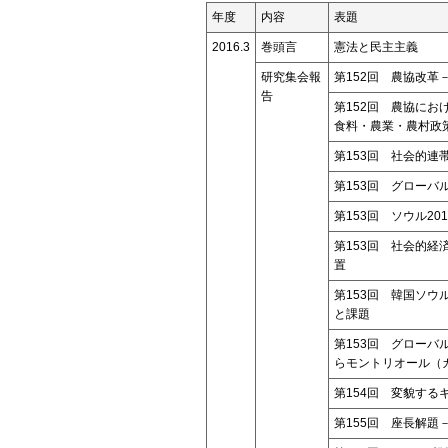
年度
内容
表題
2016.3
巻頭言
憲法と民主主義
研究集会報
第152回 農協改革
告
第152回 農協に
食料・農業・農村政
第153回 社会的
第153回 グローバ
第153回 ソウル20
第153回 社会的
置
第153回 韓国ソウル市に
と課題
第153回 グローバ
らモントリオール（
第154回 変貌す
第155回 座長解