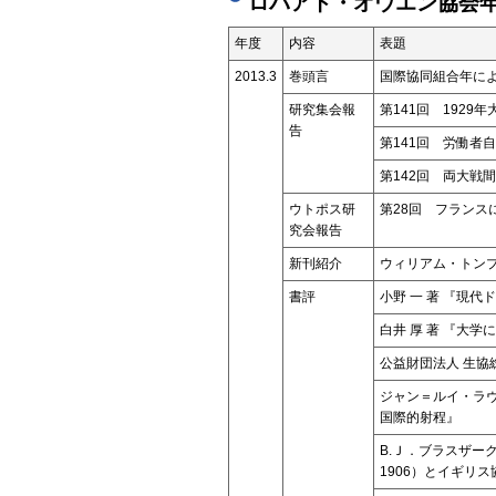
ロバアト・オウエン協会年
年度
内容
表題
2013.3
巻頭言
国際協同組合年に
研究集会報
第141回 192
告
第141回 労働者
第142回 両大戦
ウトポス研
第28回 フランス
究会報告
新刊紹介
ウィリアム・トンプ
書評
小野 一 著 『現
白井 厚 著 『大
公益財団法人 生協
ジャン＝ルイ・ラ
国際的射程』
B.Ｊ．ブラスザーク
1906）とイギリ