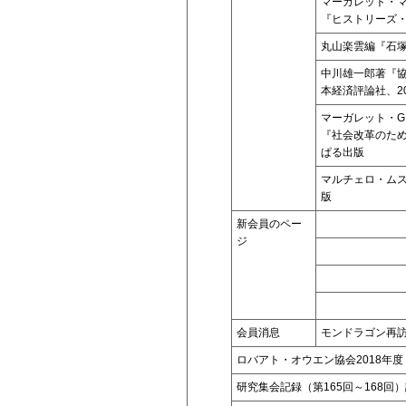
マーガレット・
『ヒストリーズ
丸山楽雲編『石
中川雄一郎著『
本経済評論社、20
マーガレット・
『社会改革のた
ぱる出版
マルチェロ・ム
版
新会員のペー
ジ
会員消息
モンドラゴン再
ロバアト・オウエン協会2018年度
研究集会記録（第165回～168回