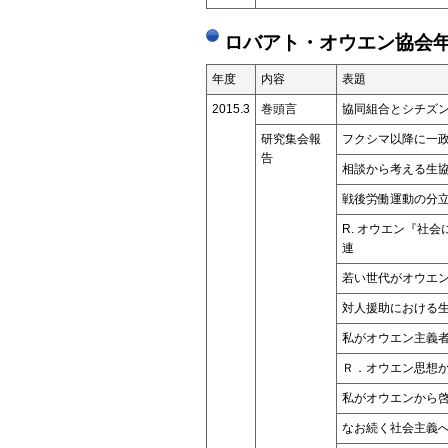
ロバアト・オウエン協会年
年度
内容
表題
2015.3
巻頭言
協同組合とシチズ
研究集会報
フクシマ以降に一
告
相談から考える生
戦後労働運動の分
R. オウエン『社
連
若い世代がオウエ
対人援助における
私がオウエン主義
Ｒ．オウエン思想
私がオウエンから
なお続く社会主義