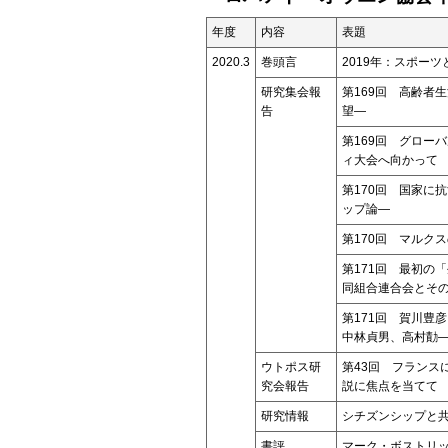
年度
内容
表題
2020.3
巻頭言
2019年：スポー
研究集会報
第169回 高齢者
告
望―
第169回 グロー
ィ大会へ向かって
第170回 国家に
ップ論―
第170回 マルク
第171回 最初の
同組合連合会とそ
第171回 賀川豊
中林貞男、高村勣
ウトポス研
第43回 フランス
究会報告
説に焦点を当てて
研究情報
シチズンシップと
書評
マーク・ボストリッ