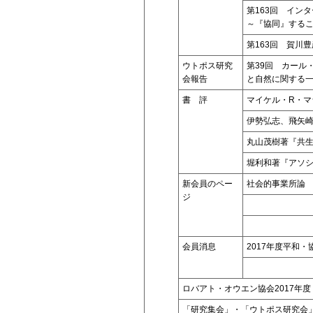
第163回 イン
～『協同』する
第163回 賀川
ウトポス研究
第39回 カール
会報告
と自然に関する
書 評
マイケル・R・
伊勢弘志、飛矢
丸山茂樹著『共
堀利和著『アソ
新会員のペー
社会的事業所論
ジ
会員消息
2017年度平和
ロバアト・オウエン協会2017年
「研究集会」・「ウトポス研究会