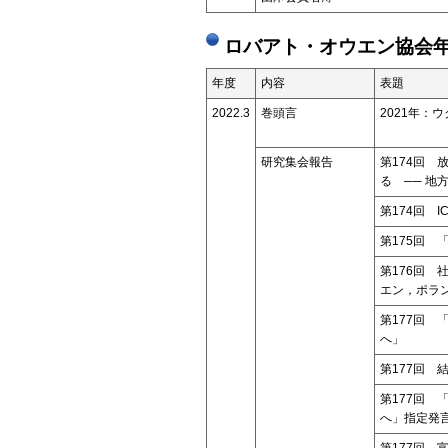
ロバアト・オウエン協会年
年度
内容
表題
2022.3
巻頭言
2021年：
研究集会報告
第174回
る ── 地
第174回 
第175回 
第176回 
エン，ポラン
第177回 
へ」
第177回
第177回 
へ」指定発
第177回