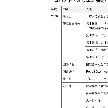
ロバアト・オウエン協会年
年度
内容
表題
2026.3
巻頭言
「市民である」
研究集会報告
第 189回 「
19世紀前半の
第 189 回 
第 190 回 J
第 191 回 気
第 192 回 
国外情報
国際協同組合年
国外通信
Robert Owen As
企 画
『ロバアト・オ
追 悼
戦没学生に哀悼
白井厚先生ご逝
人を愛する人
白井先生のご逝去の