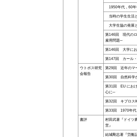
1950年代，60
当時の学生生活と
大学生協の発展と
第146回 現代の
雇用問題─
第146回 大学に
第147回 カール
ウトポス研究
第29回 近年の
会報告
第30回 自然科
第31回 EU に
心に─
第32回 キプロス
第33回 1970
書評
村田武著『ドイツ
営』
結城剛志著『労働