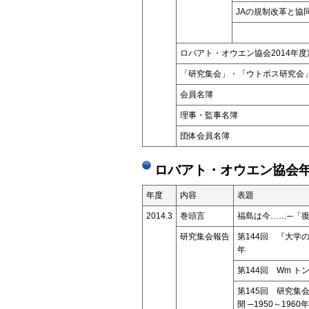
JAの規制改革と協
ロバアト・オウエン協会2014年
「研究集会」・「ウトポス研究
会員名簿
理事・監事名簿
団体会員名簿
ロバアト・オウエン協会年
年度
内容
表題
2014.3
巻頭言
福島は今……─「
研究集会報告
第144回 『大学
年
第144回 Wm 
第145回 研究
開 ─1950～196