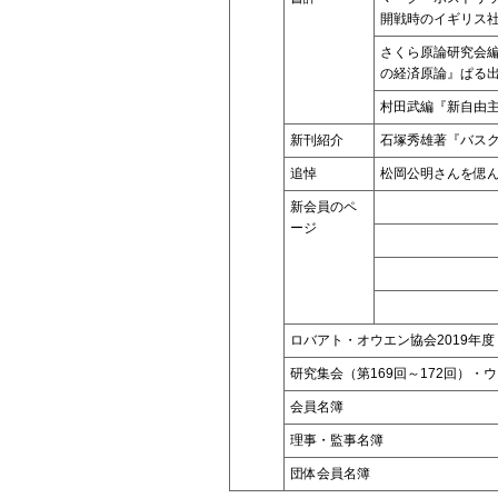
開戦時のイギリス
さくら原論研究会
の経済原論』ぱる
村田武編『新自由
新刊紹介
石塚秀雄著『バスク
追悼
松岡公明さんを偲
新会員のペ
ージ
ロバアト・オウエン協会2019年度
研究集会（第169回～172回）・
会員名簿
理事・監事名簿
団体会員名簿