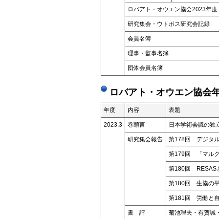
ロバアト・オウエン協会2023年度
研究集会・ウトポス研究会記録
会員名簿
理事・監事名簿
団体会員名簿
ロバアト・オウエン協会年
年度
内容
表題
2023.3
巻頭言
日本学術会議の独
研究集会報告
第178回 デジタ
第179回 「マ
第180回 RES
第180回 生協の
第181回 労働
書 評
菊池理夫・有賀誠