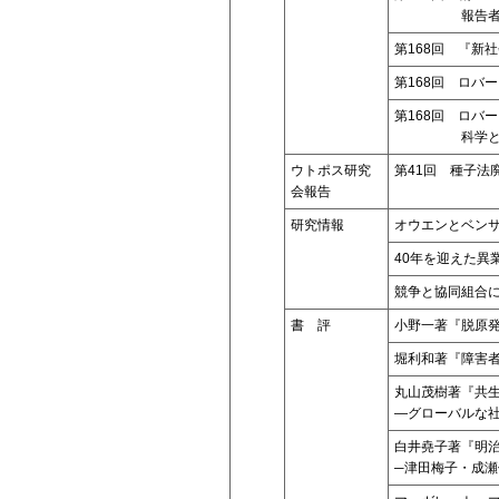
報告
第168回 『新
第168回 ロバ
第168回 ロバ
科学
ウトポス研究
第41回 種子法
会報告
研究情報
オウエンとベン
40年を迎えた異
競争と協同組合
書 評
小野一著『脱原
堀利和著『障害
丸山茂樹著『共
―グローバルな
白井堯子著『明
─津田梅子・成