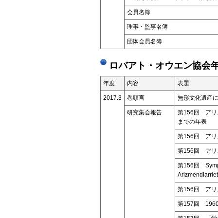
会員名簿
理事・監事名簿
団体会員名簿
ロバアト・オウエン協会年
年度
内容
表題
2017.3
巻頭言
無形文化遺産
研究集会報告
第156回 ア
までの年表
第156回 ア
第156回 ア
第156回 Symposi
Arizmendiarrie
第156回 ア
第157回 19