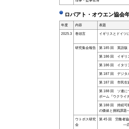
理事・監事名簿
ロバアト・オウエン協会年
年度
内容
表題
2025.3
巻頭言
イギリスとドイツ
研究集会報告
第 185 回 英語
第 186 回 イ
第 186 回 イ
第 187 回 デ
第 187 回 市民
第 188 回 ソ
ボーム『ウクライ
第 188 回 持
の価値と挑戦課題―
ウトポス研究
第 45 回 労働
会
―広島市協