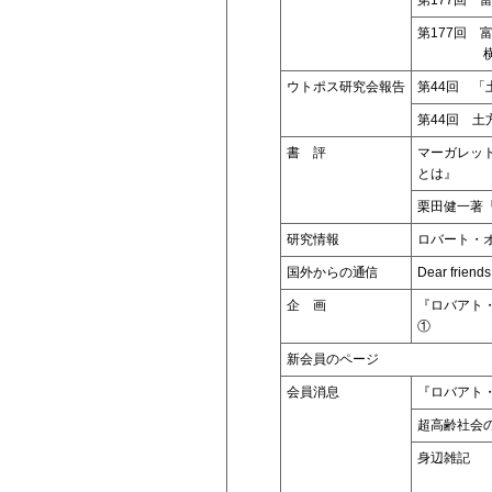
第177回 
横山勝先
ウトポス研究会報告
第44回 
第44回 土
書 評
マーガレット
とは』
栗田健一著
研究情報
ロバート・オ
国外からの通信
Dear friend
企 画
『ロバアト
①
新会員のページ
会員消息
『ロバアト
超高齢社会
身辺雑記