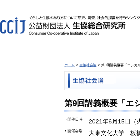
ホーム
生協社会論
第9回講義概要「エシカ
第9回講義概要「エ
○ 開催日時
2021年6月15日（
○ 開催会場
大東文化大学 板