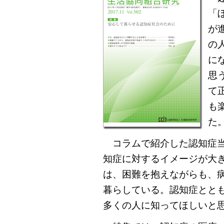
「
が
の
に
思
て
も
た
コラムで紹介した認知症当
知症に対するイメージが大き
は、困難を抱えながらも、
暮らしている。認知症とと
多くの人に知ってほしいと