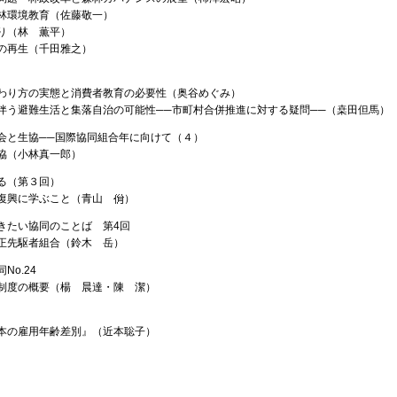
林環境教育（佐藤敬一）
り（林 薫平）
の再生（千田雅之）
わり方の実態と消費者教育の必要性（奥谷めぐみ）
伴う避難生活と集落自治の可能性──市町村合併推進に対する疑問──（桒田但馬）
会と生協──国際協同組合年に向けて（４）
協（小林真一郎）
る（第３回）
災復興に学ぶこと（青山
）
きたい協同のことば 第4回
正先駆者組合（鈴木 岳）
No.24
制度の概要（楊 晨達・陳 潔）
本の雇用年齢差別』（近本聡子）