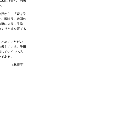
ら木の社会へ」の考
た。
教授から，「森を学
た。興味深い米国の
の筆により，生協
づくりと海を育てる
まとめていただい
は考えている。千田
張していくであろ
いである。
（林薫平）