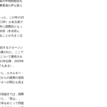
策の中間的総括を
事業者の声も取り
った。この年の10
COP）が名古屋で
年に国際語となっ
水田（冬水田ん
ることが大きく注
括するクロージン
き継がれた。ここで
について獲得され
1年以降，2020年
でもある）。
から，エネルギー・
災からの復興の道筋
かさへの関心も高ま
冒頭論文では，国際
から，「里山」，
方等をめぐって問題