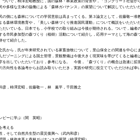
。ついで，柿澤宏昭教授に，国の森林・林業政策の背景や，「コンクリート社会か
民や多様な主体の協働による「森林ガバナンス」の展望について解説していただい
の側にも森林についての学習意欲は高まってくる。第３論文として，佐藤敬一准
よる森林環境教育や，「美しい森林づくり推進国民運動」について概説をいただい
ただいている。日本でも，小学校での取り組みは今後が期待される。ついで，編者
する市民参加型の森づくり（植樹）活動について紹介し，応用テーマとして海の森
併せて紹介した。
氏から，氏が年来研究されている家畜放牧について，里山保全との関連を中心に
んだゾーニングによる国土管理，景観整備は今後大きく現実味を帯びてくると編者
字を出していただいており，参考になる。 今後，「森づくり」の概念は急速に拡
の方向性を各論考からお読み取りいただき，実践や研究に役立てていただければ幸
和彦，柿澤宏昭，佐藤敬一，林 薫平，千田雅之
ンビーに学ぶ（関 英昭）
を考える
性，そして自然共生型の震災復興へ（武内和彦）
問題・林政改革と森林ガバナンスの展望（柿澤宏昭）