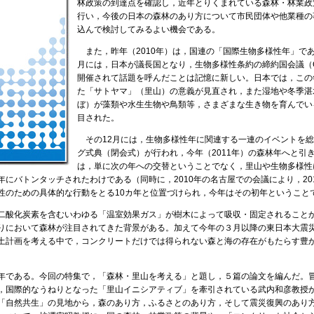
林政策の到達点を確認し，近年とりくまれている森林・林業政
行い，今後の日本の森林のあり方について市民団体や他業種の
込んで検討してみるよい機会である。
また，昨年（2010年）は，国連の「国際生物多様性年」であ
月には，日本が議長国となり，生物多様性条約の締約国会議（
開催されて話題を呼んだことは記憶に新しい。日本では，この
た「サトヤマ」（里山）の意義が見直され，また湿地や冬季湛
ぼ）が藻類や水生生物や鳥類等，さまざまな生き物を育んでい
目された。
その12月には，生物多様性年に関連する一連のイベントを総
グ式典（閉会式）が行われ，今年（2011年）の森林年へと引
は，単に次の年への交替ということでなく，里山や生物多様性
にバトンタッチされたわけである（同時に，2010年の名古屋での会議により，201
性のための具体的な行動をとる10カ年と位置づけられ，今年はその初年ということ
酸化炭素を含むいわゆる「温室効果ガス」が樹木によって吸収・固定されること
りにおいて森林が注目されてきた背景がある。加えて今年の３月以降の東日本大震
土計画を考える中で，コンクリートだけでは得られない森と海の存在がもたらす豊
である。今回の特集で，「森林・里山を考える」と題し，５篇の論文を編んだ。
，国際的なうねりとなった「里山イニシアティブ」を牽引されている武内和彦教授
「自然共生」の見地から，森のあり方，ふるさとのあり方，そして震災復興のあり