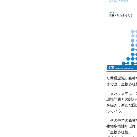
た共通認識が森林年
までは，生物多様
また，近年は，二
環境問題との関わ
を描き，新たな国
っている。
その中での森林年
生物多様性年以降
「生物多様性」，