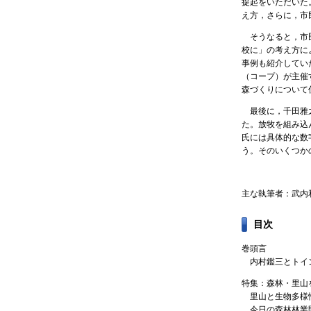
提起をいただいた
え方，さらに，市
そうなると，市民
校に」の考え方に
事例も紹介してい
（コープ）が主催
森づくりについて
最後に，千田雅之
た。放牧を組み込
氏には具体的な数
う。そのいくつか
主な執筆者：武内
目次
巻頭言
内村鑑三とトイ
特集：森林・里山
里山と生物多様
今日の森林林業