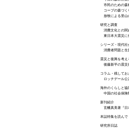
市民のための森
コープの森づく
放牧による里山
研究と調査
消費文化との関
東日本大震災に
シリーズ・現代社
消費者問題と生
震災と復興を考え
後藤新平の震
コラム・残してお
ロッチデール公
海外のくらしと協同
中国の社会保険
新刊紹介
玄幡真美著『日
本誌特集を読んで
研究所日誌