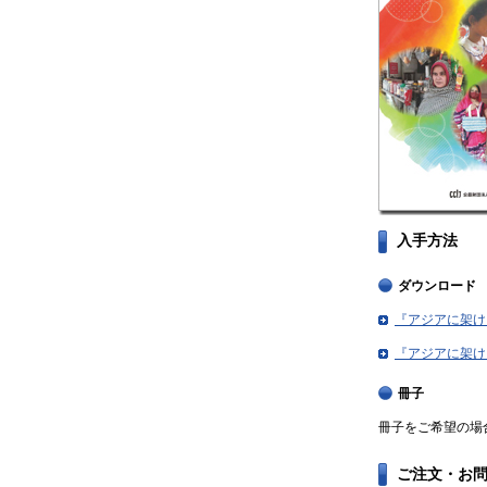
入手方法
ダウンロード
『アジアに架ける
『アジアに架ける
冊子
冊子をご希望の場
ご注文・お