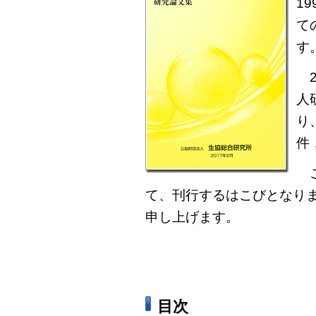
1
て
す
2
人
り
件
こ
て、刊行するはこびとなり
申し上げます。
目次