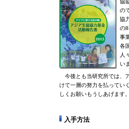
協
の
協
の
事
各
人
い
今後とも当研究所では、ア
けて一層の努力を払ってい
しくお願いもうしあげます
入手方法