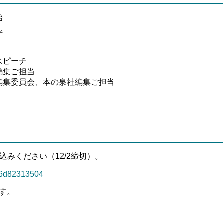
始
評
スピーチ
編集ご担当
編集委員会、本の泉社編集ご担当
込みください（12/2締切）。
a86d82313504
す。