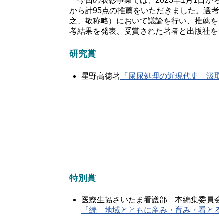
今回の表彰事業では、2023年1月1日か
から計95点の推薦をいただきました。選
之、敬称略）において議論を行い、推薦を
考結果を発表、受賞された著者と出版社を
研究賞
星野高徳著
『屎尿処理の近現代史 汲
特別賞
医療生協さいたま看護部 本編集委員
『続 地域とともに産み・育み・看と