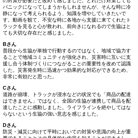
の対策が必要だと改めて感じました。どれだけ対策しても
パニックになってしまうかもしれませんが、そんな時に冷
静になって考えられるよう、知識を増やしていきたいで
す。動画を観て、不安な時に各地から支援に来てくれたト
ラックを見ると心が救われ、前向きになれるので生協はと
ても大切な存在だと感じました。
Bさん
普段から生協が単独で行動するのではなく、地域で協力す
ることで地域コミュニティが強化され、災害時に互いに支
援し合う体制づくりにつながることの重要性を改めて認識
した。災害発生時に迅速かつ効果的な対応ができるため、
非常に有効だと思った。
Cさん
道路が崩壊、トラックが浸水などの状況でも「商品の配達
はできません」ではなく、全国の生協が連携して商品を配
達したことに感動しました。ライフラインを絶やしてはな
らないという生協の強い意志を感じました。
Dさん
防災・減災に向けて平時においての対策や意識の向上が重