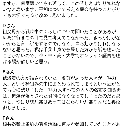
ますが、何度聴いても心苦しく、この苦しさは計り知れな
いなと思います。平和について考える機会を持つことがと
ても大切であると改めて思いました。
Dさん
祖父母から戦時中のくらしについて聞いたことがあるが、
広島に行きこの目で見て考えてこなかった。きっかけがな
いからと言い訳をするのではなく、自ら赴かなければなら
ないと思った。私は千葉出身で被爆した方から話を聴いた
ことがないので、小・中・高・大学でオンライン証言を聴
ける場が欲しいと思う。
Eさん
被爆者の方が話されていた、名前があった人々が「14万
人」という枠組みの中にまとめられてしまうという話がと
ても心に残りました。14万人すべての人々の名前を知る街
は、原爆が落とされた瞬間になくなってしまったのだと思
うと、やはり核兵器はあってはならない兵器なんだと再認
識しました。
Fさん
核兵器禁止条約の署名活動に何度か参加していたことがあ