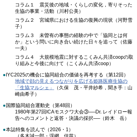
コラム１ 震災後の地域・くらしの変化，寄りそった
生協の事業・活動（川村公美）
コラム２ 宮城県における生協の復興の現状（河野雪
子）
コラム３ 未曽有の事態の経験の中で「協同とは何
か」という問いに向き合い続けた日々を追って（佐藤
一夫）
コラム４ 大規模地震に対するこくみん共済coopの取
り組みと今後に向けて（こくみん共済coop）
●
IYC2025の機会に協同組合の価値を再考する（第12回）
地域で顔の見えるつながりを広げる姫路医療生協の
「生協マルシェ」
（久保 茂・平井紗希，聞き手：山
崎由希子）
●
国際協同組合運動史（第48回）
1980年第27回ICAモスクワ大会③──Dr. レイドロー報
告へのコメントと返答・決議の採択──（鈴木 岳）
●
本誌特集を読んで（2026・1）
（多木誠一郎・浮網 佳苗）