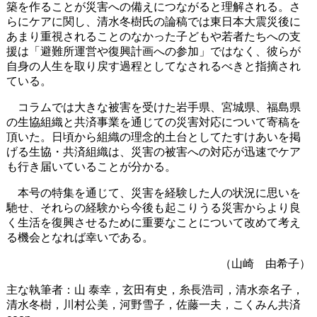
築を作ることが災害への備えにつながると理解される。さ
らにケアに関し、清水冬樹氏の論稿では東日本大震災後に
あまり重視されることのなかった子どもや若者たちへの支
援は「避難所運営や復興計画への参加」ではなく、彼らが
自身の人生を取り戻す過程としてなされるべきと指摘され
ている。
コラムでは大きな被害を受けた岩手県、宮城県、福島県
の生協組織と共済事業を通じての災害対応について寄稿を
頂いた。日頃から組織の理念的土台としてたすけあいを掲
げる生協・共済組織は、災害の被害への対応が迅速でケア
も行き届いていることが分かる。
本号の特集を通じて、災害を経験した人の状況に思いを
馳せ、それらの経験から今後も起こりうる災害からより良
く生活を復興させるために重要なことについて改めて考え
る機会となれば幸いである。
（山崎 由希子）
主な執筆者：山 泰幸，玄田有史，糸長浩司，清水奈名子，
清水冬樹，川村公美，河野雪子，佐藤一夫，こくみん共済