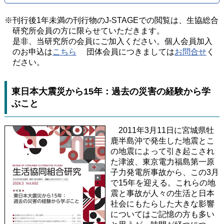
※刊行後1年未満の刊行物のJ-STAGEでの閲覧は、生協総合
研究所会員の方に限らせていただきます。
是非、当研究所の会員にご加入ください。個人会員加入
のお申込は
こちら
団体会員につきましては
お問合せ
く
ださい。
東日本大震災から15年：過去の災害の経験から学
ぶこと
2011年3月11日に宮城県牡
鹿半島沖で発生した地震とこ
の地震によって引き起こされ
た津波、東京電力福島第一原
子力発電所事故から、この3月
で15年を迎える。これらの地
震と事故が人々の生活と日本
社会にもたらした大きな影響
についてはご記憶の方も多い