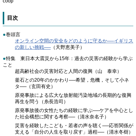
coop
目次
●
巻頭言
オンライン空間の安全をどのように守るか──イギリス
の新しい挑戦──
（天野恵美子）
●
特集 東日本大震災から15年：過去の災害の経験から学ぶ
こと
超高齢社会の災害対応と人間の復興（山 泰幸）
釜石との20年のかかわり──希望，危機，そして小ネ
タ──（玄田有史）
原発事故による広大な放射能汚染地域の長期的な復興
再生を問う（糸長浩司）
原発事故後の女性たちの経験に学ぶ──ケアを中心とし
た社会構想に関する考察──（清水奈名子）
災害を経験したこども・若者の声を聴く──応答関係が
支える「自分の人生を取り戻す」過程──（清水冬樹）