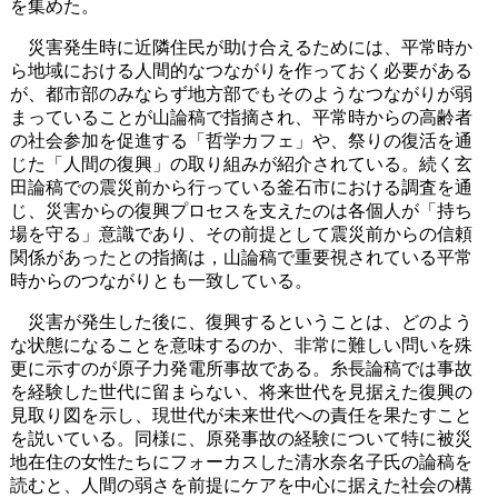
を集めた。
災害発生時に近隣住民が助け合えるためには、平常時か
ら地域における人間的なつながりを作っておく必要がある
が、都市部のみならず地方部でもそのようなつながりが弱
まっていることが山論稿で指摘され、平常時からの高齢者
の社会参加を促進する「哲学カフェ」や、祭りの復活を通
じた「人間の復興」の取り組みが紹介されている。続く玄
田論稿での震災前から行っている釜石市における調査を通
じ、災害からの復興プロセスを支えたのは各個人が「持ち
場を守る」意識であり、その前提として震災前からの信頼
関係があったとの指摘は，山論稿で重要視されている平常
時からのつながりとも一致している。
災害が発生した後に、復興するということは、どのよう
な状態になることを意味するのか、非常に難しい問いを殊
更に示すのが原子力発電所事故である。糸長論稿では事故
を経験した世代に留まらない、将来世代を見据えた復興の
見取り図を示し、現世代が未来世代への責任を果たすこと
を説いている。同様に、原発事故の経験について特に被災
地在住の女性たちにフォーカスした清水奈名子氏の論稿を
読むと、人間の弱さを前提にケアを中心に据えた社会の構