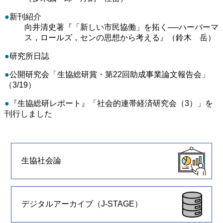
●
新刊紹介
向井清史著『「新しい市民協働」を拓く──ハーバーマ
ス，ロールズ，センの思想から考える』（鈴木 岳）
●
研究所日誌
●
公開研究会「生協総研賞・第22回助成事業論文報告会」
（3/19）
●
『生協総研レポート』「社会的連帯経済研究会（3）」を
刊行しました
生協社会論
デジタルアーカイブ（J-STAGE）