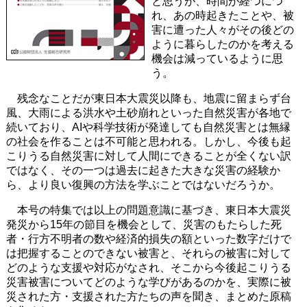
と思うが、時間が経つにつ
れ、あの時起きたことや、被
害に遭った人々がその後どの
ように暮らしたのかを考える
機会は減っているように思
う。
残念なことだが東日本大震災以降も、地震に留まらず台
風、大雨による洪水や土砂崩れといった自然災害が各地で
続いており、AIや科学技術が発達しても自然災害とは無縁
の社会を作ることは不可能と思われる。しかし、今後も起
こりうる自然災害に対して人間にできることが全くない訳
ではなく、その一つは過去に起きた大きな災害の経験か
ら、より良い復興の方法を学ぶことではないだろうか。
本号の特集では以上の問題意識に基づき、東日本大震災
発災から15年の節目を機会として、災害のもたらした死
者・行方不明者の数や経済的損失の額といった数字だけで
は把握することのできない被害と、それらの被害に対して
どのような支援や対応がなされ、そこから今後起こりうる
災害被害についてどのような学びがあるのかを、実際に被
災された方・支援された方たちの声を聞き、まとめた原稿