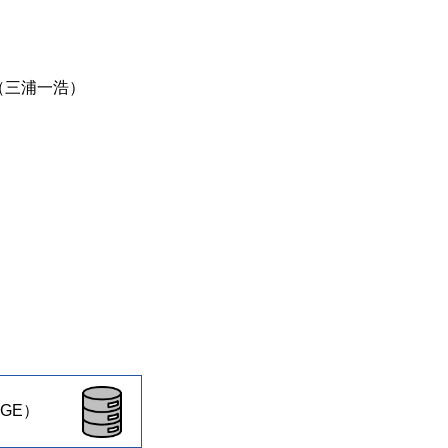
（三浦一浩）
GE）