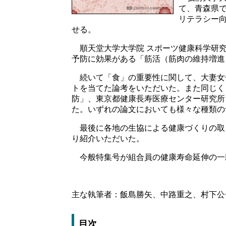
て、青森県で
リテラシー
せる。
順天堂大学大学院 スポーツ健康科学研究
予防に効果がある「筋活（筋肉の維持増進
続いて「食」の重要性に関して、大妻女子
トを当てた論考をいただいた。また同じく
防」、東京都健康長寿医療センター研究所
た。いずれの論文においても様々な種類の
最後に各地の生協による健康づくりの取り
り紹介いただいた。
今般特集号が組合員の健康寿命延伸の一
主な執筆者：飯島勝矢、中路重之、村下公
目次