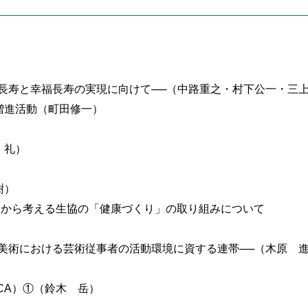
）
長寿と幸福長寿の実現に向けて──（中路重之・村下公一・三
増進活動（町田修一）
）
 礼）
）
樹）
画」から考える生協の「健康づくり」の取り組みについて
美術における芸術従事者の活動環境に資する連帯──（木原 
CA）①（鈴木 岳）