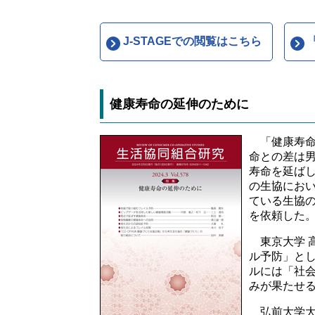
J-STAGEでの閲覧はこちら
健康寿命の延伸のために
「健康寿命
命との差は男
寿命を延ば
の生協にお
ている生協
を依頼した
東京大学 
ル予防」と
ルには「社
みが果たせ
弘前大学大