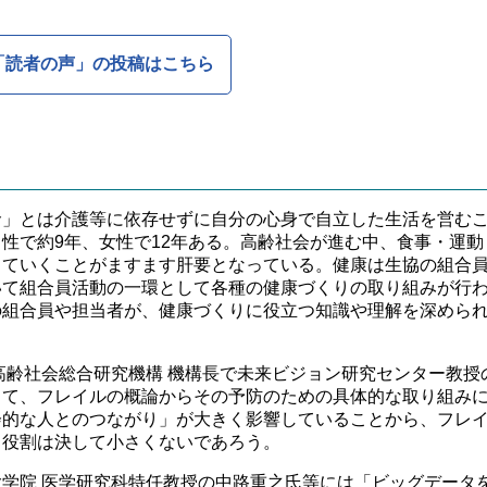
「読者の声」の投稿はこちら
」とは介護等に依存せずに自分の心身で自立した生活を営むこ
性で約9年、女性で12年ある。高齢社会が進む中、食事・運
していくことがますます肝要となっている。健康は生協の組合
いて組合員活動の一環として各種の健康づくりの取り組みが行
の組合員や担当者が、健康づくりに役立つ知識や理解を深めら
。
高齢社会総合研究機構 機構長で未来ビジョン研究センター教授
して、フレイルの概論からその予防のための具体的な取り組み
会的な人とのつながり」が大きく影響していることから、フレ
る役割は決して小さくないであろう。
学院 医学研究科特任教授の中路重之氏等には「ビッグデータ