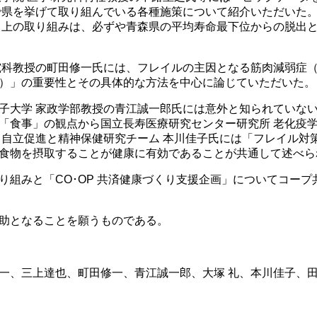
県を挙げて取り組んでいる各種施策について紹介いただいた。特
向上の取り組みは、必ずや青森県の平均寿命最下位からの脱出
科教授の町田修一氏には、フレイルの主因となる筋肉減弱症
）」の重要性とその具体的な方法を中心に論じていただいた。
大学 家政学部教授の青江誠一郎氏には意外と知られていな
「食事」の観点から国立長寿医療研究センター研究所 老化疫学
 自立促進と精神保健研究チーム 本川佳子氏には「フレイル対
食物を摂取することが健康に有効であることが共通して述べら
組みと「CO･OP 共済健康づくり支援企画」についてコープ
助となることを願うものである。
一、三上達也、町田修一、青江誠一郎、大塚 礼、本川佳子、