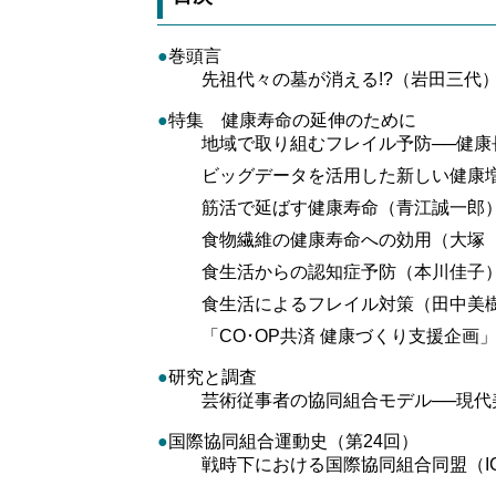
●
巻頭言
先祖代々の墓が消える!?（岩田三代
●
特集 健康寿命の延伸のために
地域で取り組むフレイル予防──健康
ビッグデータを活用した新しい健康
筋活で延ばす健康寿命（青江誠一郎
食物繊維の健康寿命への効用（大塚
食生活からの認知症予防（本川佳子
食生活によるフレイル対策（田中美
「CO･OP共済 健康づくり支援企
●
研究と調査
芸術従事者の協同組合モデル──現代
●
国際協同組合運動史（第24回）
戦時下における国際協同組合同盟（I