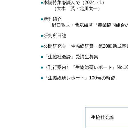
●
本誌特集を読んで（2024・1）
（大木 茂・北川太一）
●
新刊紹介
野口敬夫・曹斌編著『農業協同組合
●
研究所日誌
●
公開研究会「生協総研賞・第20回助成事業
●
「生協社会論」受講生募集
●
〈刊行案内〉『生協総研レポート』No.10
●
『生協総研レポート』100号の軌跡
生協社会論