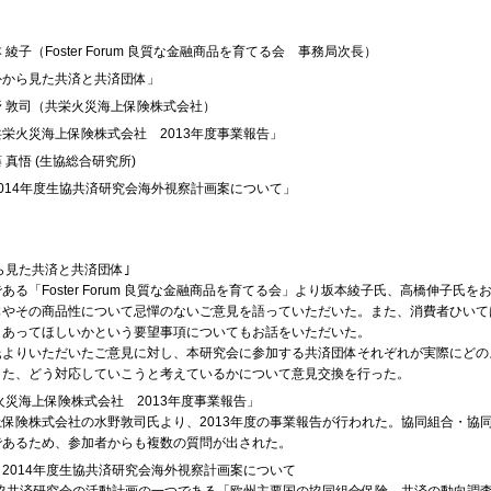
 綾子（Foster Forum 良質な金融商品を育てる会 事務局次長）
外から見た共済と共済団体」
野 敦司（共栄火災海上保険株式会社）
共栄火災海上保険株式会社 2013年度事業報告」
 真悟 (生協総合研究所)
2014年度生協共済研究会海外視察計画案について」
ら見た共済と共済団体｣
ある「Foster Forum 良質な金融商品を育てる会」より坂本綾子氏、高橋伸子氏
体やその商品性について忌憚のないご意見を語っていただいた。また、消費者ひいて
うあってほしいかという要望事項についてもお話をいただいた。
氏よりいただいたご意見に対し、本研究会に参加する共済団体それぞれが実際にどの
また、どう対応していこうと考えているかについて意見交換を行った。
火災海上保険株式会社 2013年度事業報告」
保険株式会社の水野敦司氏より、2013年度の事業報告が行われた。協同組合・協
であるため、参加者からも複数の質問が出された。
2014年度生協共済研究会海外視察計画案について
生協共済研究会の活動計画の一つである「欧州主要国の協同組合保険、共済の動向調