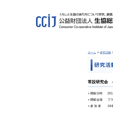
ホーム
研究活動
常設研究会 ―
○ 開催日時
20
○ 開催会場
プラ
○ 参 加 者
18