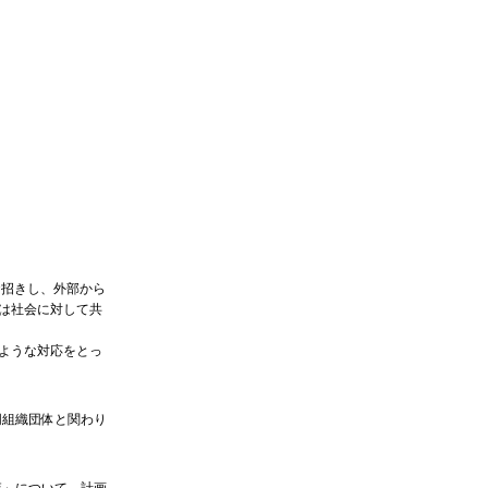
をお招きし、外部から
は社会に対して共
ような対応をとっ
同組織団体と関わり
査」について、計画