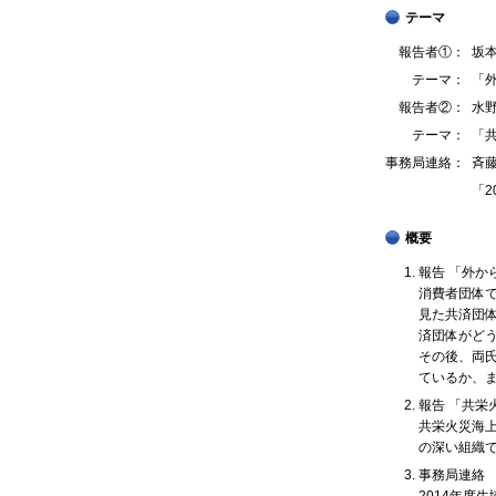
テーマ
報告者①：
坂本
テーマ：
「
報告者②：
水
テーマ：
「
事務局連絡：
斉藤
「
概要
報告 「外か
消費者団体で
見た共済団
済団体がど
その後、両
ているか、
報告 「共栄
共栄火災海上
の深い組織
事務局連絡 
2014年度