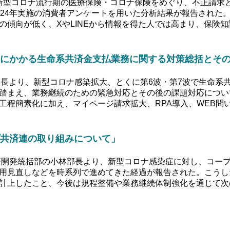
新型コロナ流行期の医療保険・コロナ保険をめぐり、不正請求
024年実施の消費者アンケートを用いた分析結果が報告された
の傾向が低く、XやLINEから情報を得た人では高まり、保険
にかかる生命系共済金支払業務に関する対策総括とそ
部長より、新型コロナ感染拡大、とくに第6波・第7波で生命系
踏まえ、業務継続のための緊急対応とその後の課題対応につい
工程簡素化に加え、マイページ請求拡大、RPA導入、WEB問
共済連の取り組みについて」
開発統括部の小林部長より、新型コロナ感染症に対し、コー
用見直しなどを時系列で進めてきた経過が報告された。こうした
計上したこと、今後は規程整備や業務継続体制強化を通じて次