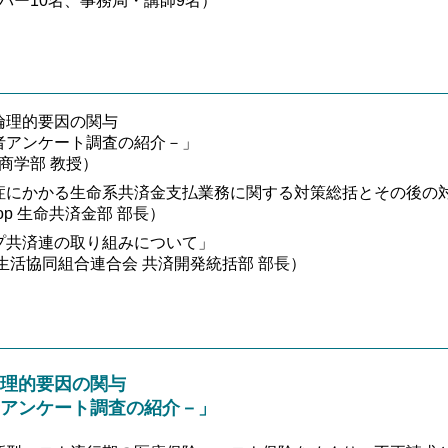
ーバー10名、事務局・講師9名）
倫理的要因の関与
者アンケート調査の紹介－」
商学部 教授）
症にかかる生命系共済金支払業務に関する対策総括とその後の
p 生命共済金部 部長）
プ共済連の取り組みについて」
生活協同組合連合会 共済開発統括部 部長）
理的要因の関与
アンケート調査の紹介－」