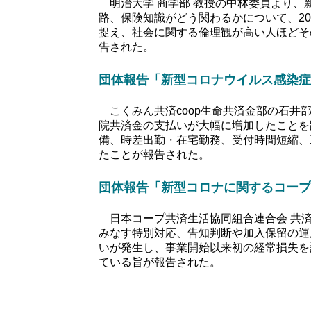
明治大学 商学部 教授の中林委員より、
路、保険知識がどう関わるかについて、2
捉え、社会に関する倫理観が高い人ほどそ
告された。
団体報告「新型コロナウイルス感染症
こくみん共済coop生命共済金部の石井
院共済金の支払いが大幅に増加したことを
備、時差出勤・在宅勤務、受付時間短縮、
たことが報告された。
団体報告「新型コロナに関するコープ
日本コープ共済生活協同組合連合会 共済
みなす特別対応、告知判断や加入保留の運
いが発生し、事業開始以来初の経常損失を
ている旨が報告された。