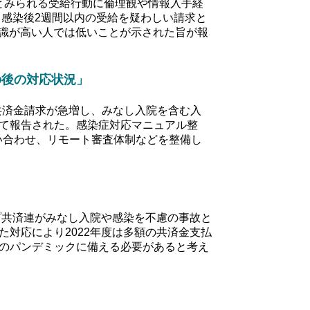
とみられる受給行動に倫理観や情報入手経
。感染後2週間以内の受給を疑わしい請求と
知識が高い人では低いことが示された旨が報
の後の対応状況」
共済金請求が急増し、みなし入院を含む入
て報告された。感染症対応マニュアル整
い合わせ、リモート審査体制などを整備し
プ共済連がみなし入院や感染を不慮の事故と
対応により2022年度は多額の共済金支払
のパンデミックに備える必要があると考え