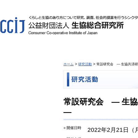
ホーム
研究活動
常設研究会 ― 生協共済研
常設研究会 ― 生協
―
○ 開催日時
2022年2月21日（