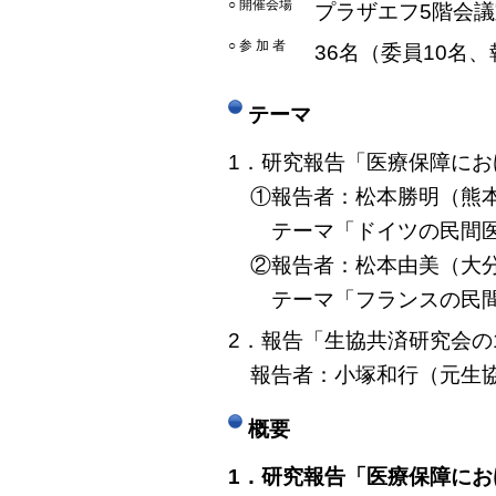
○ 開催会場
プラザエフ5階会
○ 参 加 者
36名（委員10名
テーマ
1．研究報告「医療保障に
①報告者：松本勝明（熊本
テーマ「ドイツの民間医
②報告者：松本由美（大分
テーマ「フランスの民
2．報告「生協共済研究会の
報告者：小塚和行（元生
概要
1．研究報告「医療保障に