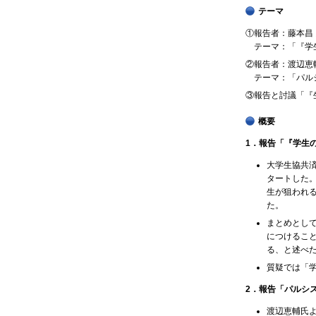
テーマ
①報告者：藤本昌
テーマ：「『学
②報告者：渡辺恵
テーマ：「パル
③報告と討議「『
概要
1．報告「『学生
大学生協共済
タートした
生が狙われ
た。
まとめとし
につけるこ
る、と述べ
質疑では「
2．報告「パルシ
渡辺恵輔氏