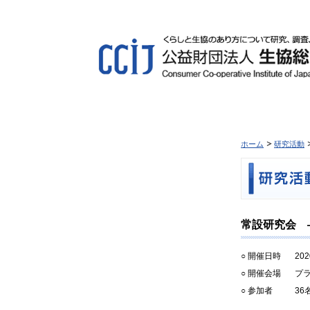
ホーム
研究活動
常設研究会 ―
○ 開催日時
20
○ 開催会場
プラ
○ 参加者
36