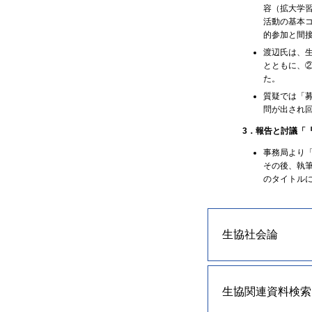
容（拡大学
活動の基本
的参加と間
渡辺氏は、
とともに、
た。
質疑では「
問が出され
3．報告と討議「
事務局より
その後、執
のタイトル
生協社会論
生協関連資料検索