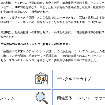
習会の開催、たすけあい活動助成金の審査と活用、健康維持活動の実施、ピンクリボ
コンセプト、TPP問題を主なテーマとした拡大学習会の開催経過と組合員・役職員の
接的参加の創出等について報告がされた。
生協として提供すべき「保障」とは①公助ではカバーできない、互助・共助による最
②社会的セーフティネットの一翼を担うような役割をもつ現物的支給、ではないか、
募集規制による共済推進への影響と対策」「助成金の原資」「健康維持活動や防災学
回答がされた。
『生協共済の未来へのチャレンジ（仮題）』の出版企画」
「『生協共済の未来へのチャレンジ（仮題）』の出版企画」についての出版社との確
筆に際しての時代認識、執筆テーマと問題意識、生協の役職員へのエンパワーメント
にある「未来へのチャレンジ」を踏まえて、委員及び事務局団体にて論議した。
デジタルアーカイブ
システム
関係団体 ロバアト・オウ