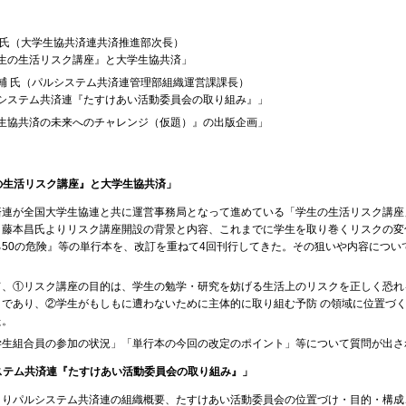
 氏（大学生協共済連共済推進部次長）
生の生活リスク講座』と大学生協共済」
輔 氏（パルシステム共済連管理部組織運営課課長）
システム共済連『たすけあい活動委員会の取り組み』」
生協共済の未来へのチャレンジ（仮題）』の出版企画」
の生活リスク講座』と大学生協共済」
連が全国大学生協連と共に運営事務局となって進めている「学生の生活リスク講座」
。藤本昌氏よりリスク講座開設の背景と内容、これまでに学生を取り巻くリスクの変
る50の危険』等の単行本を、改訂を重ねて4回刊行してきた。その狙いや内容につい
て、①リスク講座の目的は、学生の勉学・研究を妨げる生活上のリスクを正しく恐れ
とであり、②学生がもしもに遭わないために主体的に取り組む予防 の領域に位置づ
た。
学生組合員の参加の状況」「単行本の今回の改定のポイント」等について質問が出さ
ステム共済連『たすけあい活動委員会の取り組み』」
よりパルシステム共済連の組織概要、たすけあい活動委員会の位置づけ・目的・構成