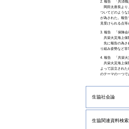
2. 報告 「共済
岡田太座長より、
ついてどのような
が為された。報告
見受けられる点等
3. 報告 「保険
共栄火災海上保険
先に報告の為され
り組み姿勢など非
4. 報告 「共栄
共栄火災海上保険
よって設立された
のテーマの一つで
生協社会論
生協関連資料検索