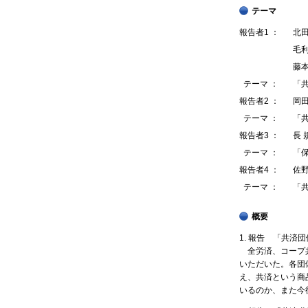
テーマ
報告者1 ：
北
毛
藤
テーマ ：
「
報告者2 ：
岡田
テーマ ：
「
報告者3 ：
長
テーマ ：
「
報告者4 ：
佐
テーマ ：
「
概要
1. 報告 「共
全労済、コープ共
いただいた。各団
え、共済という商
いるのか、また今