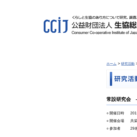
ホーム
研究活動
常設研究会 ―
○ 開催日時
20
○ 開催会場
共
○ 参加者
29