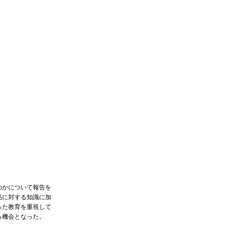
のかについて報告を
品に対する知識に加
った教育を重視して
る機会となった。