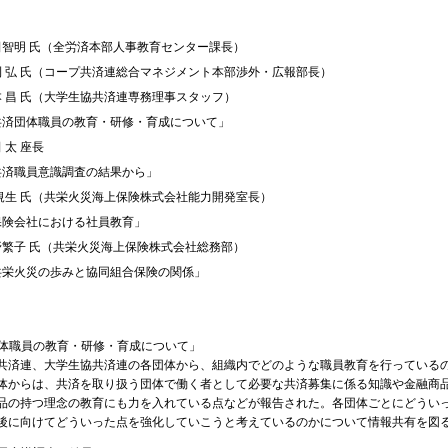
田智明 氏（全労済本部人事教育センター課長）
利 弘 氏（コープ共済連総合マネジメント本部渉外・広報部長）
本 昌 氏（大学生協共済連専務理事スタッフ）
共済団体職員の教育・研修・育成について」
 太 座長
共済職員意識調査の結果から」
 規生 氏（共栄火災海上保険株式会社能力開発室長）
保険会社における社員教育」
野繁子 氏（共栄火災海上保険株式会社総務部）
共栄火災の歩みと協同組合保険の関係」
済団体職員の教育・研修・育成について」
済連、大学生協共済連の各団体から、組織内でどのような職員教育を行っている
体からは、共済を取り扱う団体で働く者として必要な共済募集に係る知識や金融商
品の持つ理念の教育にも力を入れている点などが報告された。各団体ごとにどうい
後に向けてどういった点を強化していこうと考えているのかについて情報共有を図