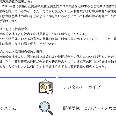
職員意識調査の結果から」
2013年度に実施した共済職員意識調査にクロス集計を追加することで共済団体で
意識を持っているのか、また、そこから見えてくる人材育成および職員教育の課題
では保険と共済の違いをどのように感じているのかについて転職経験の有無で一部
が挙げられた。
会社における社員教育」
株式会社様より社内での社員教育について報告をいただいた。
た共済団体における教育との差異の有無、研修内容のポイントとなっている点、
常に参考になるお話を伺うことができた。
火災の歩みと協同組合保険の関係」
株式会社様より、同社の設立経緯および協同組合との係りについて説明をいただ
成り立ち、賀川豊彦の協同組合思想を経営理念としている点等の同社の特異性を知
ある「共済らしさとは何か？」を考えるうえでも大変有意義な機会となった。
デジタルアーカイブ
システム
関係団体 ロバアト・オウ