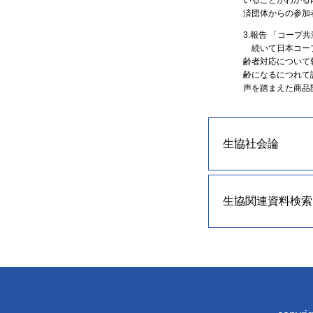
済団体からの参加
3.報告 「コー
続いて日本コープ
齢者対応について
齢になるにつれて
声を踏まえた商品
生協社会論
生協関連資料検索