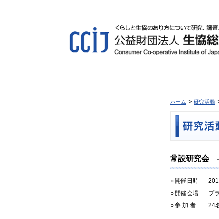
ホーム
研究活動
常設研究会 ―
○ 開催日時
20
○ 開催会場
プラ
○ 参 加 者
24