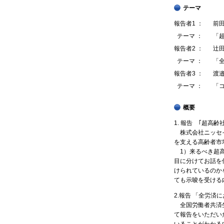
テーマ
報告者1 ：
前
テーマ ：
「
報告者2 ：
辻
テーマ ：
「
報告者3 ：
渡
テーマ ：
「
概要
1. 報告 ｢超
株式会社ニッセイ
を支える高齢者市
1）来るべき超高
目に分けてお話を
けられているのか
ても示唆を受ける
2.報告 「全労済
全国労働者共済生
て報告をいただい
いることがわかる