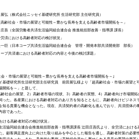
田展弘（株式会社ニッセイ基礎研究所 生活研究部 主任研究員）
超高齢社会・市場の展望と可能性～豊かな長寿を支える高齢者市場開拓を～」
田庄吾（全国労働者共済生活協同組合連合会 推進統括部改善・指導課 課長）
全労済における高齢者対応の検討状況」
邉一巨（日本コープ共済生活協同組合連合会 管理・開発本部共済開発部 部長）
コープ共済連における高齢者対応の内容と今後の検討課題」
高齢社会・市場の展望と可能性～豊かな長寿を支える高齢者市場開拓を～｣
基礎研究所生活研究部主任研究員 前田展弘様より「超高齢社会・市場の展望と
場開拓を～」と題して、
齢社会の展望、2）高齢者市場の現状、3）高齢者の実態、4）高齢者向け市場開拓
伺った。各産業における高齢者対応のあり方を知るとともに、高齢者向けビジネス
を知る貴重な機会となった。現在、共済契約者の高齢化も進んでおり、共済団体の
内容であった。
における高齢者対応の検討状況」
活協同組合連合会推進統括部改善・指導課課長 辻田庄吾氏より、全労済における
た。顧客満足度向上に向けた取り組みを中心とした報告を通し、高齢者対策の必要
内容であった。また、具体的な事例（高齢組合員から寄せられる意見や要望の声等