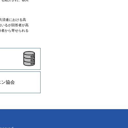
共済連における高
はいるが回答者が高
齢者から寄せられる
エン協会