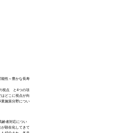
可能性～豊かな長寿
の視点 と4つの項
ではどこに視点が向
事業施策分野につい
高齢者対応につい
性が顕在化してきて
）も紹介され、各共