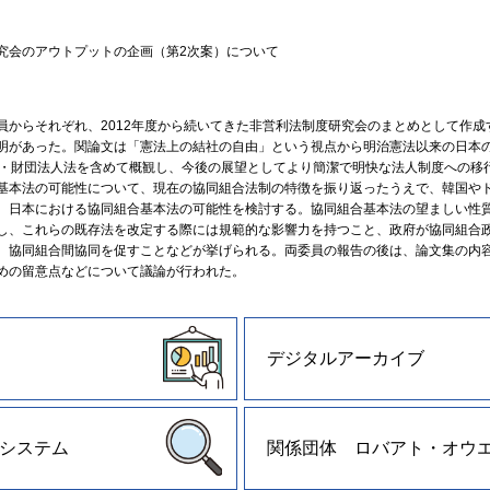
会のアウトプットの企画（第2次案）について
からそれぞれ、2012年度から続いてきた非営利法制度研究会のまとめとして作成
明があった。関論文は「憲法上の結社の自由」という視点から明治憲法以来の日本
団・財団法人法を含めて概観し、今後の展望としてより簡潔で明快な法人制度への移
基本法の可能性について、現在の協同組合法制の特徴を振り返ったうえで、韓国や
、日本における協同組合基本法の可能性を検討する。協同組合基本法の望ましい性
し、これらの既存法を改定する際には規範的な影響力を持つこと、政府が協同組合
、協同組合間協同を促すことなどが挙げられる。両委員の報告の後は、論文集の内
めの留意点などについて議論が行われた。
デジタルアーカイブ
システム
関係団体 ロバアト・オウ