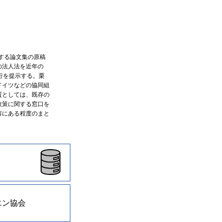
する論文集の原稿
の法人法を近年の
行を提示する。栗
ドイツなどの協同組
質としては、既存の
政策に関する窓口を
容にある程度のまと
エン協会