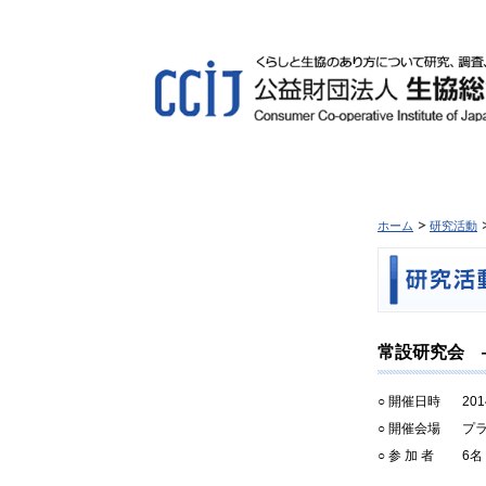
ホーム
研究活動
常設研究会 ―
○ 開催日時
20
○ 開催会場
プラ
○ 参 加 者
6名