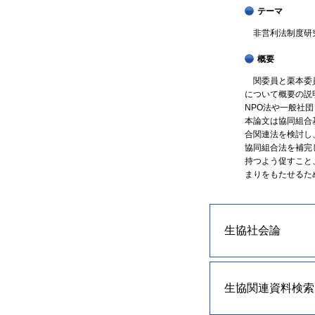
テーマ
非営利法制度研究
概要
関委員と栗本委員
について概要の説
NPO法や一般社
本論文は協同組合
合関連法を検討し
協同組合法を補完
持つよう促すこと
まりをもたせるた
生協社会論
生協関連資料検索