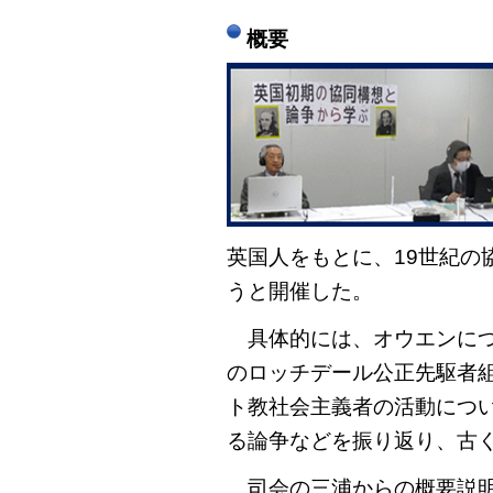
概要
英国人をもとに、19世紀の
うと開催した。
具体的には、オウエンにつ
のロッチデール公正先駆者組
ト教社会主義者の活動につ
る論争などを振り返り、古
司会の三浦からの概要説明