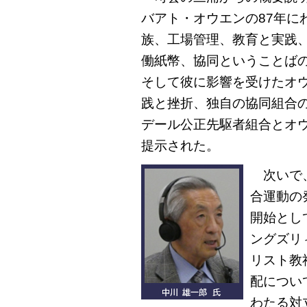
バアト・オウエンの87年に
族、工場管理、教育と実践
働紙幣、協同ということば
そして彼に影響を受けたオ
践と挫折、独自の協同組合の
デール公正先駆者組合とオ
提示された。
次いで、
合運動の
開始とし
ングズリ
リスト教
配につい
わたる対