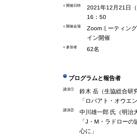
○ 開催日時
2021年12月21日
16：50
○ 開催会場
Zoomミーティン
イン開催
○ 参加者
62名
プログラムと報告者
講演①
鈴木 岳（生協総合研
「ロバアト・オウエ
講演②
中川雄一郎 氏（明治
「J・M・ラドローの
心に」