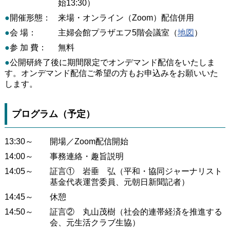
始13:30）
●
開催形態：
来場・オンライン（Zoom）配信併用
●
会 場：
主婦会館プラザエフ5階会議室（
地図
）
●
参 加 費：
無料
●
公開研終了後に期間限定でオンデマンド配信をいたしま
す。オンデマンド配信ご希望の方もお申込みをお願いいた
します。
プログラム（予定）
13:30～
開場／Zoom配信開始
14:00～
事務連絡・趣旨説明
14:05～
証言① 岩垂 弘（平和・協同ジャーナリスト
基金代表運営委員、元朝日新聞記者）
14:45～
休憩
14:50～
証言② 丸山茂樹（社会的連帯経済を推進する
会、元生活クラブ生協）