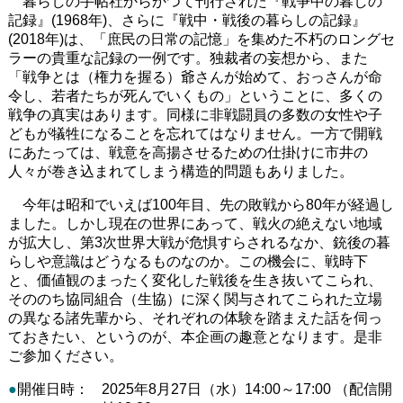
暮らしの手帖社からかつて刊行された『戦争中の暮しの
記録』(1968年)、さらに『戦中・戦後の暮らしの記録』
(2018年)は、「庶民の日常の記憶」を集めた不朽のロングセ
ラーの貴重な記録の一例です。独裁者の妄想から、また
「戦争とは（権力を握る）爺さんが始めて、おっさんが命
令し、若者たちが死んでいくもの」ということに、多くの
戦争の真実はあります。同様に非戦闘員の多数の女性や子
どもが犠牲になることを忘れてはなりません。一方で開戦
にあたっては、戦意を高揚させるための仕掛けに市井の
人々が巻き込まれてしまう構造的問題もありました。
今年は昭和でいえば100年目、先の敗戦から80年が経過し
ました。しかし現在の世界にあって、戦火の絶えない地域
が拡大し、第3次世界大戦が危惧すらされるなか、銃後の暮
らしや意識はどうなるものなのか。この機会に、戦時下
と、価値観のまったく変化した戦後を生き抜いてこられ、
そののち協同組合（生協）に深く関与されてこられた立場
の異なる諸先輩から、それぞれの体験を踏まえた話を伺っ
ておきたい、というのが、本企画の趣意となります。是非
ご参加ください。
●
開催日時：
2025年8月27日（水）14:00～17:00 （配信開