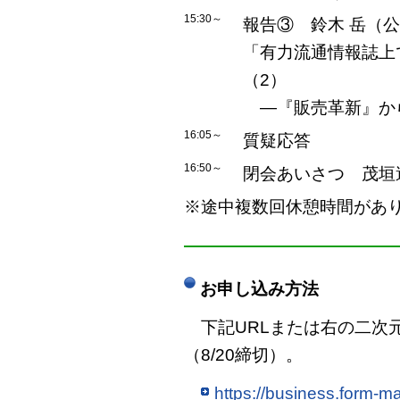
15:30～
報告③ 鈴木 岳（
「有力流通情報誌上
（2）
―『販売革新』か
16:05～
質疑応答
16:50～
閉会あいさつ 茂垣
※途中複数回休憩時間があ
――――――――――――
お申し込み方法
下記URLまたは右の二次
（8/20締切）。
https://business.form-m