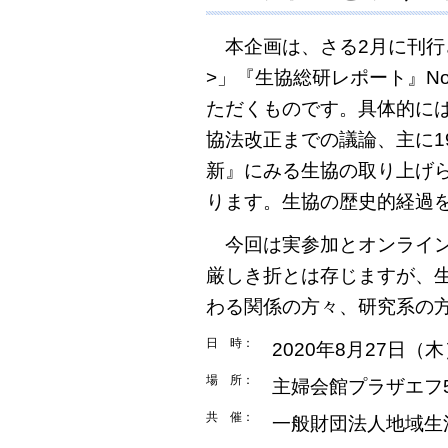
本企画は、さる2月に刊行
>」『生協総研レポート』N
ただくものです。具体的には
協法改正までの議論、主に1
新』にみる生協の取り上げ
ります。生協の歴史的経過
今回は実参加とオンライン
厳しき折とは存じますが、
わる関係の方々、研究系の
日 時：
2020年8月27日（木
場 所：
主婦会館プラザエフ
共 催：
一般財団法人地域生