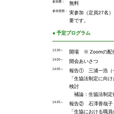
参加費：
無料
参加形態：
実参加（定員27名
要です。
● 予定プログラム
――――――――――――
13:30～
開場 ※ Zoomの
14:00～
開会あいさつ
14:05～
報告① 三浦一浩（
「生協法制定に向け
検討
補論：生協法制定
14:45～
報告② 石澤香哉子
「生協における職員