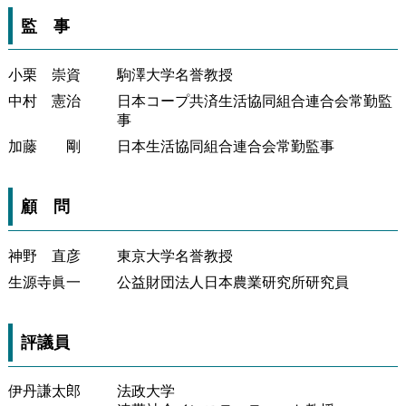
監 事
小栗 崇資
駒澤大学名誉教授
中村 憲治
日本コープ共済生活協同組合連合会常勤監
事
加藤 剛
日本生活協同組合連合会常勤監事
顧 問
神野 直彦
東京大学名誉教授
生源寺眞一
公益財団法人日本農業研究所研究員
評議員
伊丹謙太郎
法政大学