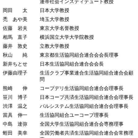
連帯社会インスティテュート教授
岡田 太
日本大学教授
禿 あや美
埼玉大学教授
佐藤 岩夫
東京大学名誉教授
相馬 直子
横浜国立大学大学院教授
藤井 敦史
立教大学教授
秋山 純
東京都生活協同組合連合会会長理事
新井ちとせ
日本生活協同組合連合会会長
伊藤由理子
生活クラブ事業連合生活協同組合連合会顧
問
熊崎 伸
コープデリ生活協同組合連合会理事長
笹川 博子
日本コープ共済生活協同組合連合会理事長
渋澤 温之
パルシステム生活協同組合連合会理事長
當具 伸一
生活協同組合ユーコープ理事長
中島 達弥
全国大学生活協同組合連合会専務理事
蛭田 美幸
全国労働者共済生活協同組合連合会常務理