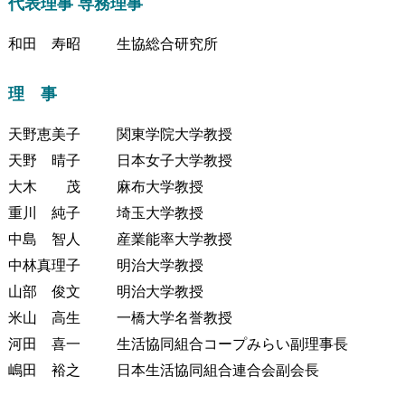
代表理事 専務理事
和田 寿昭
生協総合研究所
理 事
天野恵美子
関東学院大学教授
天野 晴子
日本女子大学教授
大木 茂
麻布大学教授
重川 純子
埼玉大学教授
中島 智人
産業能率大学教授
中林真理子
明治大学教授
山部 俊文
明治大学教授
米山 高生
一橋大学名誉教授
河田 喜一
生活協同組合コープみらい副理事長
嶋田 裕之
日本生活協同組合連合会副会長